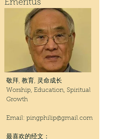
Emeritus
敬拜, 教育, 灵命成长
Worship, Education, Spiritual
Growth
Email:
pingphilip@gmail.com
最喜欢的经文：