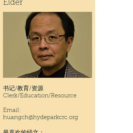
Elder
书记/教育/资源
Clerk/Education/Resource
Email:
huangch@hydeparkcrc.org