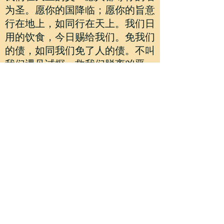
为圣。愿你的国降临；愿你的旨意
行在地上，如同行在天上。我们日
用的饮食，今日赐给我们。免我们
的债，如同我们免了人的债。不叫
我们遇见试探，救我们脱离凶恶。
因为国度、权柄、荣耀，全是你
的，直到永远。
万为伟, 执事
Weiwei Wan,
Deacon